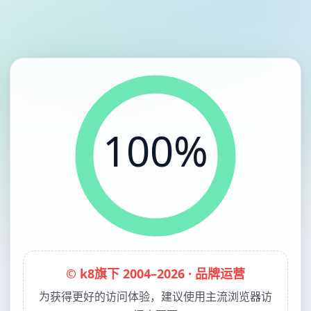
100%
© k8旗下 2004–2026 · 品牌运营
为获得更好的访问体验，建议使用主流浏览器访