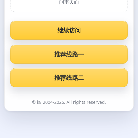
问本页面
继续访问
推荐线路一
推荐线路二
© k8 2004-2026. All rights reserved.